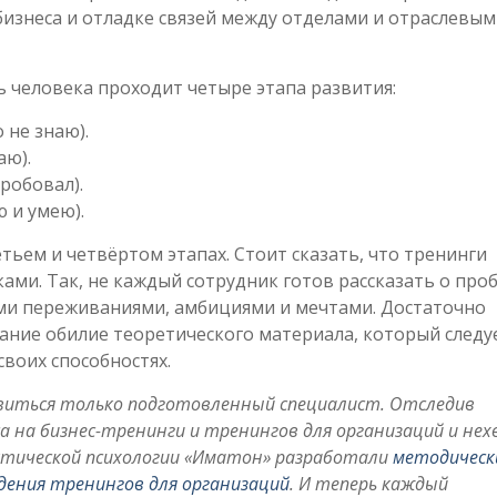
бизнеса и отладке связей между отделами и отраслевы
ь человека проходит четыре этапа развития:
 не знаю).
аю).
робовал).
 и умею).
ьем и четвёртом этапах. Стоит сказать, что тренинги
ами. Так, не каждый сотрудник готов рассказать о про
ими переживаниями, амбициями и мечтами. Достаточно
ие обилие теоретического материала, который следу
своих способностях.
авиться только подготовленный специалист. Отследив
са на бизнес-тренинги и тренингов для организаций и не
ктической психологии «Иматон» разработали
методическ
дения тренингов для организаций
. И теперь каждый