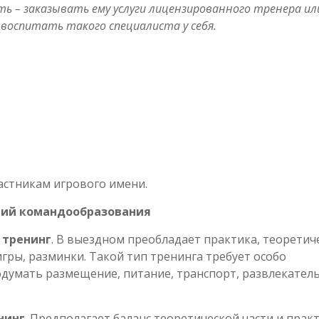
ь – заказывать ему услуги лицензированного тренера ил
 воспитать такого специалиста у себя.
астникам игрового имени.
тий командообразования
 тренинг
. В выездном преобладает практика, теоретич
гры, разминки. Такой тип тренинга требует особо
думать размещение, питание, транспорт, развлекател
нинг
. Предполагает баланс теоретической части и практ