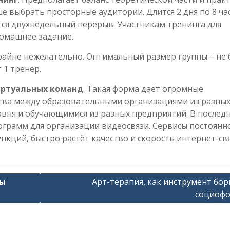
 выбрать просторные аудитории. Длится 2 дня по 8 ча
ся двухнедельный перерыв. Участникам тренинга для
домашнее задание.
райне нежелательно. Оптимальный размер группы – не 
т 1 тренер.
иртуальных команд
. Такая форма даёт огромные
тва между образовательными организациями из разны
вня и обучающимися из разных предприятий. В послед
ограмм для организации видеосвязи. Сервисы постоянн
нкций, быстро растёт качество и скорость интернет-свя
вы
Арт-терапия, как инструмент бор
социофо