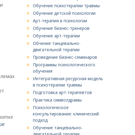
ми
Обучение психотерапии травмы
Обучение детской психологии
Арт-терапия в психологии
Обучение бизнес-тренеров
Обучение арт-терапии
Обчение танцевально-
двигательной терапии
Проведение бизнес-семинаров
Программы психологического
обучения
блемах
Интегративная ресурсная модель
в психотерапии травмы
ет
Подготовка арт-терапевтов
Практика символдрамы
Психологическое
консультирование: клинический
хватке
подход
ие
Обучение танцевально-
двигательной терапии