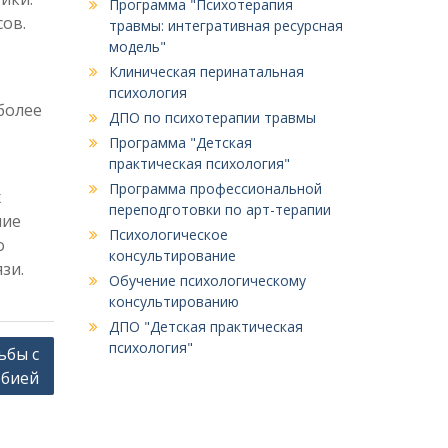
Программа "Психотерапия
сов.
травмы: интегративная ресурсная
модель"
Клиническая перинатальная
психология
более
ДПО по психотерапии травмы
Программа "Детская
практическая психология"
Программа профессиональной
х
переподготовки по арт-терапии
ние
Психологическое
о
консультирование
зи.
Обучение психологическому
консультированию
ДПО "Детская практическая
психология"
ьбы с
бией